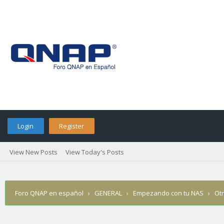
Login
Register
View New Posts
View Today's Posts
Foro QNAP en español
›
GENERAL
›
Empezando con tu NAS
›
Ot