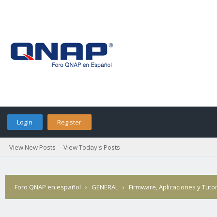
Login
Register
View New Posts
View Today's Posts
Foro QNAP en español
›
GENERAL
›
Firmware, Aplicaciones y Tutor