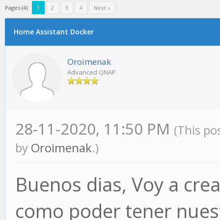
Pages (4):
1
2
3
4
Next »
Home Assistant Docker
Oroimenak
Advanced QNAP
28-11-2020, 11:50 PM
(This po
by
Oroimenak
.)
Buenos dias, Voy a crea
como poder tener nuest