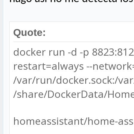
Quote:
docker run -d -p 8823:81
restart=always --networ
/var/run/docker.sock:/var
/share/DockerData/HomeA
homeassistant/home-ass