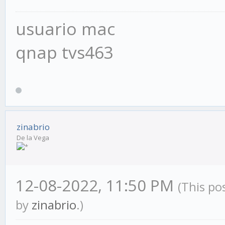
usuario mac
qnap tvs463
zinabrio
De la Vega
12-08-2022, 11:50 PM
(This po
by
zinabrio
.)