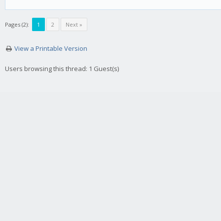
Pages (2):
1
2
Next »
View a Printable Version
Users browsing this thread: 1 Guest(s)