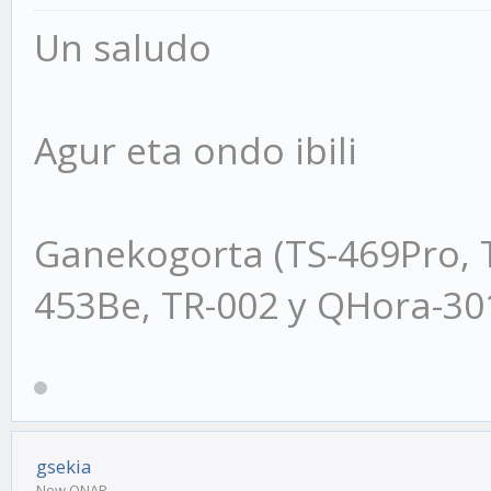
Un saludo
Agur eta ondo ibili
Ganekogorta (TS-469Pro, 
453Be, TR-002 y QHora-3
gsekia
New QNAP