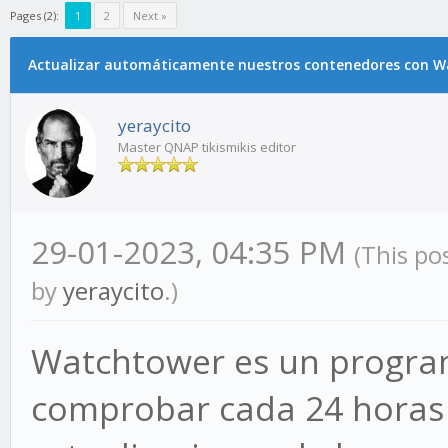
Pages (2):
1
2
Next »
Actualizar automáticamente nuestros contenedores con 
yeraycito
Master QNAP tikismikis editor
29-01-2023, 04:35 PM
(This po
by
yeraycito
.)
Watchtower es un progra
comprobar cada 24 horas l