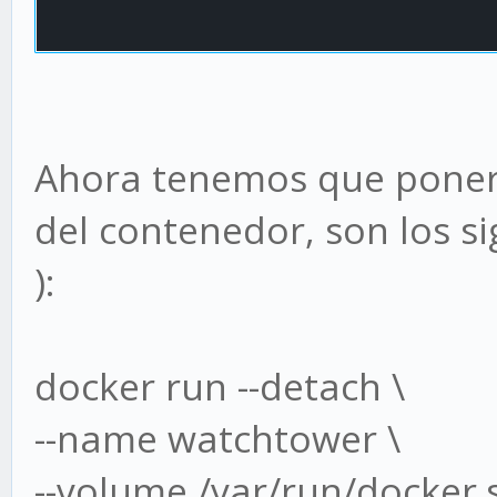
Ahora tenemos que poner 
del contenedor, son los s
):
docker run --detach \
--name watchtower \
--volume /var/run/docker.