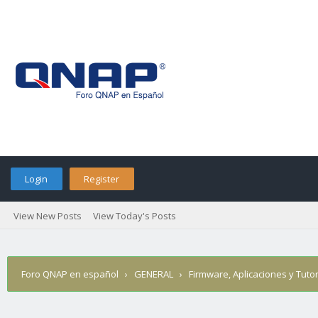
Login
Register
View New Posts
View Today's Posts
Foro QNAP en español
›
GENERAL
›
Firmware, Aplicaciones y Tutor
contenedores con Watchtower