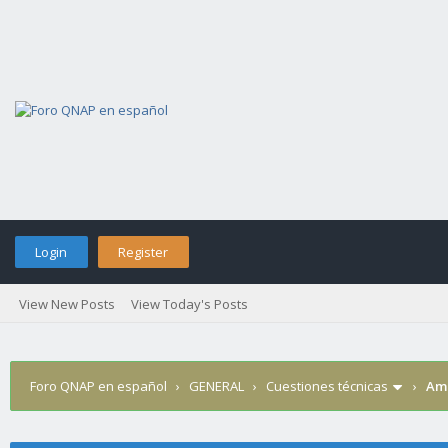
Login
Register
View New Posts
View Today's Posts
Foro QNAP en español
›
GENERAL
›
Cuestiones técnicas
›
Amp