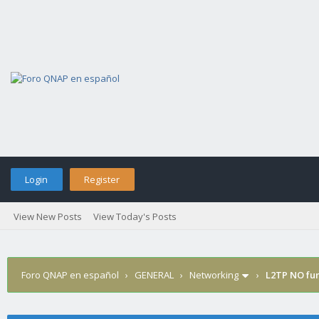
Login
Register
View New Posts
View Today's Posts
Foro QNAP en español
›
GENERAL
›
Networking
›
L2TP NO fun