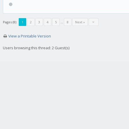
Pages (8):
1
2
3
4
5
…
8
Next »
View a Printable Version
Users browsing this thread: 2 Guest(s)