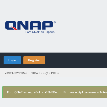
Login
Register
View New Posts
View Today's Posts
Foro QNAP en español
›
GENERAL
›
Firmware, Aplicaciones y Tutor