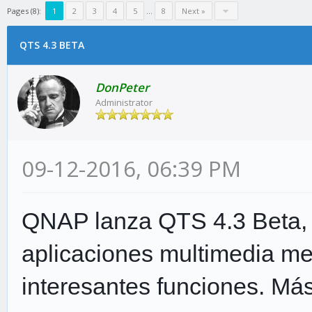
Pages (8):
1
2
3
4
5
…
8
Next »
QTS 4.3 BETA
DonPeter
Administrator
09-12-2016, 06:39 PM
QNAP lanza QTS 4.3 Beta, q
aplicaciones multimedia mej
interesantes funciones. Más