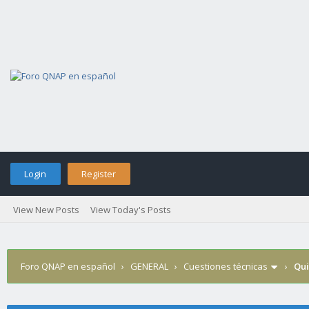
Login
Register
View New Posts
View Today's Posts
Foro QNAP en español
›
GENERAL
›
Cuestiones técnicas
›
Qui