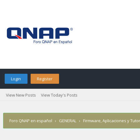
Login
Register
View New Posts
View Today's Posts
Foro QNAP en español
›
GENERAL
›
Firmware, Aplicaciones y Tutor