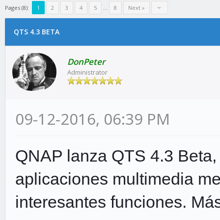
Pages (8):
1
2
3
4
5
…
8
Next »
QTS 4.3 BETA
DonPeter
Administrator
09-12-2016, 06:39 PM
QNAP lanza QTS 4.3 Beta, q
aplicaciones multimedia mej
interesantes funciones. Más