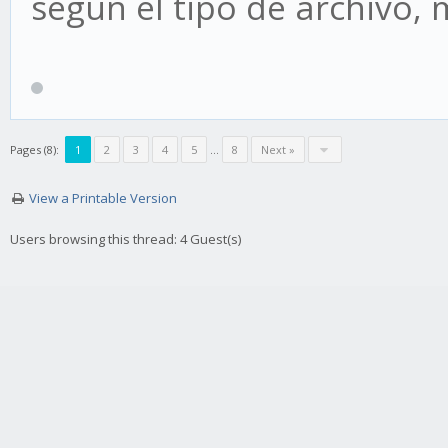
según el tipo de archivo,
Pages (8):
1
2
3
4
5
…
8
Next »
View a Printable Version
Users browsing this thread: 4 Guest(s)