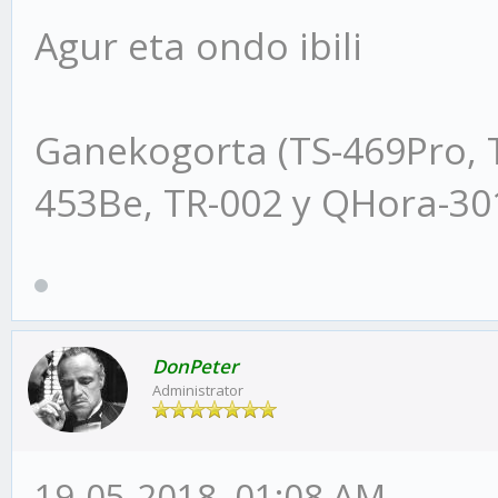
Agur eta ondo ibili
Ganekogorta (TS-469Pro, 
453Be, TR-002 y QHora-3
DonPeter
Administrator
19-05-2018, 01:08 AM