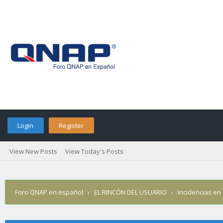
Login
Register
View New Posts
View Today's Posts
Foro QNAP en español
›
EL RINCÓN DEL USUARIO
›
Incidencias en 