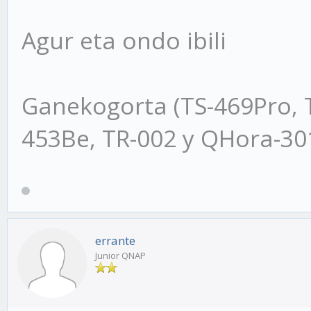
Agur eta ondo ibili
Ganekogorta (TS-469Pro, 
453Be, TR-002 y QHora-3
errante
Junior QNAP