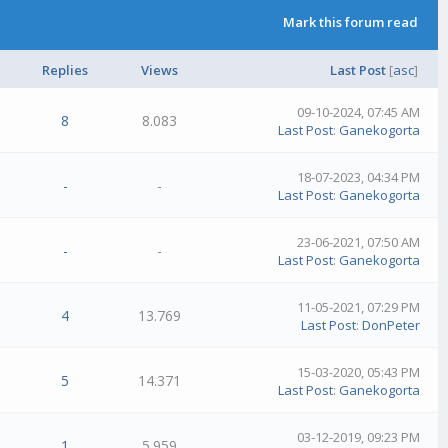
Mark this forum read
Replies
Views
Last Post
[
asc
]
09-10-2024, 07:45 AM
8
8.083
Last Post
:
Ganekogorta
18-07-2023, 04:34 PM
-
-
Last Post
:
Ganekogorta
23-06-2021, 07:50 AM
-
-
Last Post
:
Ganekogorta
11-05-2021, 07:29 PM
4
13.769
Last Post
:
DonPeter
15-03-2020, 05:43 PM
5
14.371
Last Post
:
Ganekogorta
03-12-2019, 09:23 PM
1
5.959