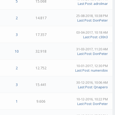
5
15.068
Last Post
:
adrolmar
25-08-2018, 10:38 PM
2
14.817
Last Post
:
DonPeter
03-04-2017, 10:18 AM
3
17.357
Last Post
:
c30n3
31-03-2017, 11:20 AM
10
32.918
Last Post
:
DonPeter
10-01-2017, 12:30 PM
2
12.752
Last Post
:
numerobix
30-12-2016, 10:06 AM
3
15.441
Last Post
:
Qnapero
10-12-2016, 10:22 PM
1
9.606
Last Post
:
DonPeter