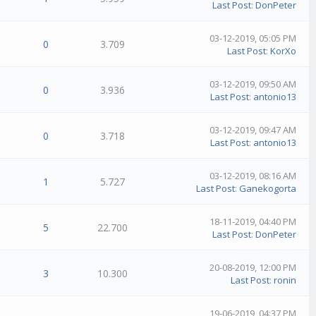
Last Post
:
DonPeter
03-12-2019, 05:05 PM
0
3.709
Last Post
:
KorXo
03-12-2019, 09:50 AM
0
3.936
Last Post
:
antonio13
03-12-2019, 09:47 AM
0
3.718
Last Post
:
antonio13
03-12-2019, 08:16 AM
1
5.727
Last Post
:
Ganekogorta
18-11-2019, 04:40 PM
5
22.700
Last Post
:
DonPeter
20-08-2019, 12:00 PM
3
10.300
Last Post
:
ronin
19-06-2019, 04:37 PM