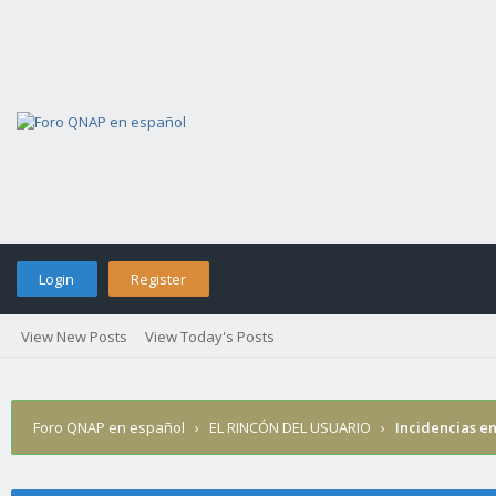
Login
Register
View New Posts
View Today's Posts
Foro QNAP en español
›
EL RINCÓN DEL USUARIO
›
Incidencias en