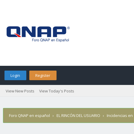
Login
Register
View New Posts
View Today's Posts
Foro QNAP en español
›
EL RINCÓN DEL USUARIO
›
Incidencias en 