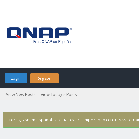
Login
Register
View New Posts
View Today's Posts
Foro QNAP en español
›
GENERAL
›
Empezando con tu NAS
›
Ca