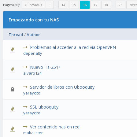
Pages (26):
« Previous
1
…
14
15
16
17
18
…
26
Next
Empezando con tu NAS
Thread
/
Author
Problemas al acceder a la red vía OpenVPN
depenalty
Nuevo Hs-251+
alvaro124
Servidor de libros con Ubooquity
yeraycito
SSL ubooquity
yeraycito
Ver contenido nas en red
makalister