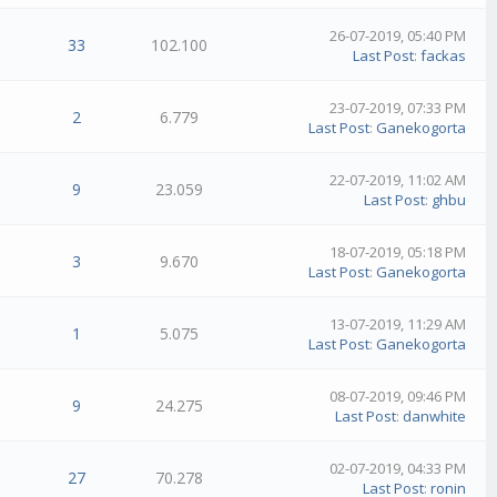
26-07-2019, 05:40 PM
33
102.100
Last Post
:
fackas
23-07-2019, 07:33 PM
2
6.779
Last Post
:
Ganekogorta
22-07-2019, 11:02 AM
9
23.059
Last Post
:
ghbu
18-07-2019, 05:18 PM
3
9.670
Last Post
:
Ganekogorta
13-07-2019, 11:29 AM
1
5.075
Last Post
:
Ganekogorta
08-07-2019, 09:46 PM
9
24.275
Last Post
:
danwhite
02-07-2019, 04:33 PM
27
70.278
Last Post
:
ronin