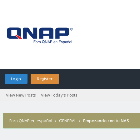
Login
Register
View New Posts
View Today's Posts
Foro QNAP en español
›
GENERAL
›
Empezando con tu NAS