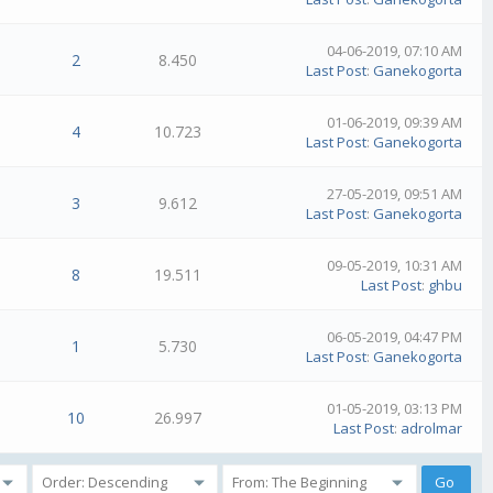
04-06-2019, 07:10 AM
2
8.450
Last Post
:
Ganekogorta
01-06-2019, 09:39 AM
4
10.723
Last Post
:
Ganekogorta
27-05-2019, 09:51 AM
3
9.612
Last Post
:
Ganekogorta
09-05-2019, 10:31 AM
8
19.511
Last Post
:
ghbu
06-05-2019, 04:47 PM
1
5.730
Last Post
:
Ganekogorta
01-05-2019, 03:13 PM
10
26.997
Last Post
:
adrolmar