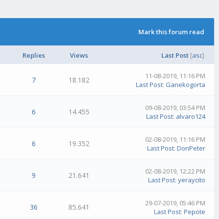
Mark this forum read
Replies
Views
Last Post
[
asc
]
11-08-2019, 11:16 PM
7
18.182
Last Post
:
Ganekogorta
09-08-2019, 03:54 PM
6
14.455
Last Post
:
alvaro124
02-08-2019, 11:16 PM
6
19.352
Last Post
:
DonPeter
02-08-2019, 12:22 PM
9
21.641
Last Post
:
yeraycito
29-07-2019, 05:46 PM
36
85.641
Last Post
:
Pepote