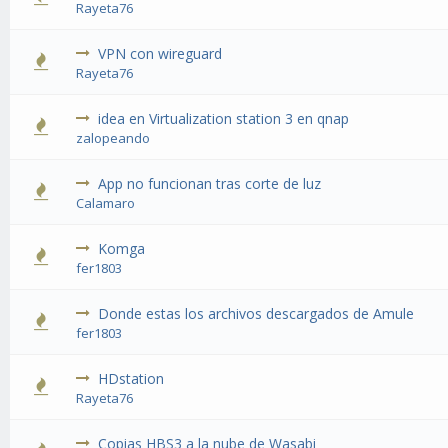
Rayeta76
VPN con wireguard
Rayeta76
idea en Virtualization station 3 en qnap
zalopeando
App no funcionan tras corte de luz
Calamaro
Komga
fer1803
Donde estas los archivos descargados de Amule
fer1803
HDstation
Rayeta76
Copias HBS3 a la nube de Wasabi