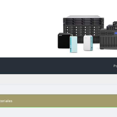
Po
toriales