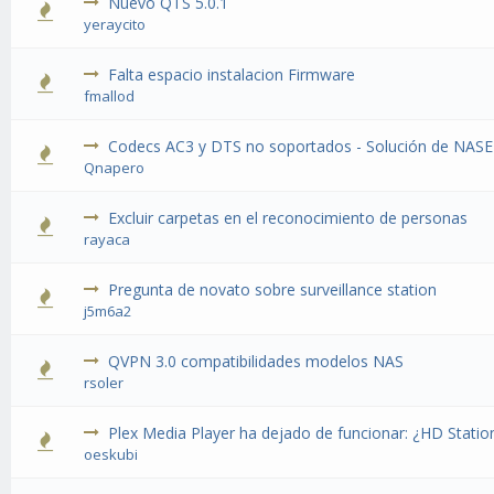
Nuevo QTS 5.0.1
yeraycito
Falta espacio instalacion Firmware
fmallod
Codecs AC3 y DTS no soportados - Solución de NAS
Qnapero
Excluir carpetas en el reconocimiento de personas
rayaca
Pregunta de novato sobre surveillance station
j5m6a2
QVPN 3.0 compatibilidades modelos NAS
rsoler
Plex Media Player ha dejado de funcionar: ¿HD Station
oeskubi