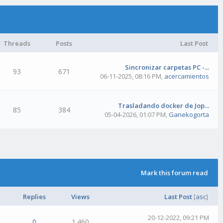
Threads
Posts
Last Post
Sincronizar carpetas PC -...
93
671
06-11-2025, 08:16 PM
,
acercamientos
Trasladando docker de Jop...
85
384
05-04-2026, 01:07 PM
,
Ganekogorta
Mark this forum read
Replies
Views
Last Post
[
asc
]
20-12-2022, 09:21 PM
0
1.460