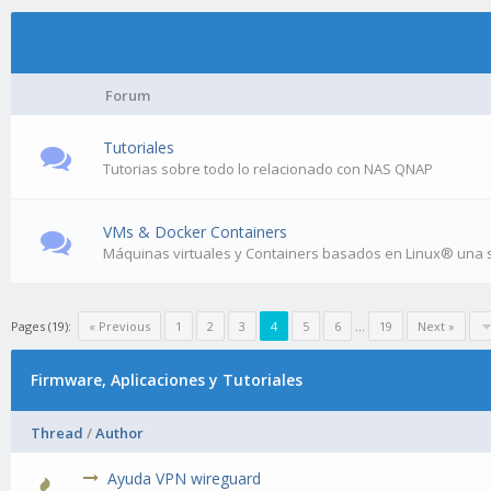
Forum
Tutoriales
Tutorias sobre todo lo relacionado con NAS QNAP
VMs & Docker Containers
Máquinas virtuales y Containers basados en Linux® una sol
Pages (19):
« Previous
1
2
3
4
5
6
…
19
Next »
Firmware, Aplicaciones y Tutoriales
Thread
/
Author
Ayuda VPN wireguard