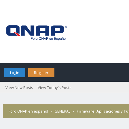
Login
Register
View New Posts
View Today's Posts
Foro QNAP en español
›
GENERAL
›
Firmware, Aplicaciones y Tu