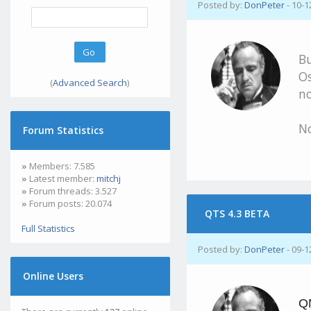
Posted by:
DonPeter
- 10-1
B
Os
(
Advanced Search
)
no
N
Forum Statistics
»
Members: 7.585
»
Latest member:
mitchj
»
Forum threads: 3.527
»
Forum posts: 20.074
QTS 4.3 BETA
Full Statistics
Posted by:
DonPeter
- 09-1
Online Users
QN