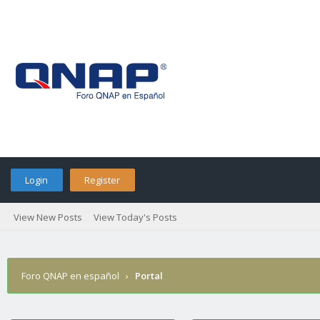
Login
Register
View New Posts
View Today's Posts
Foro QNAP en español
›
Portal