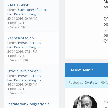
Mu
RAID TR-004
ad
Forum:
Cuestiones técnicas
Last Post:
Ganekogorta
25-04-2026, 09:49 AM
Q
»
Replies: 1
op
»
Views: 787
si
pú
Representación
Q
Forum:
Presentaciones
Last Post:
Ganekogorta
20-04-2026, 07:21 PM
»
Replies: 3
»
Views: 1.330
Nuevo Admin
Otro nuevo por aquí
Forum:
Presentaciones
Last Post:
Ganekogorta
Posted by:
DonPeter
- 09-1
16-04-2026, 06:55 AM
»
Replies: 1
»
Views: 728
Ho
Instalación - Migración d...
ad