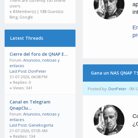
There are currently
137
online
ap
users.
»
0
Member(s) |
135
Guest(s)
in
Bing, Google
En
pr
Latest Threads
Cierre del foro de QNAP E...
Forum:
Anuncios, noticias y
enlaces
Last Post:
DonPeter
Gana un NAS QNAP T
31-07-2026, 04:08 PM
»
Replies: 0
»
Views: 341
Posted by:
DonPeter
- 09-1
Canal en Telegram
QnapClu...
Forum:
Anuncios, noticias y
Co
enlaces
¿C
Last Post:
Ganekogorta
21-07-2026, 07:05 AM
»
Replies: 134