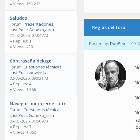
»
Views: 153.212
Saludos
Forum:
Presentaciones
Reglas del foro
Last Post:
Ganekogorta
21-07-2026, 07:04 AM
»
Replies: 1
Posted by:
DonPeter
- 09-1
»
Views: 420
Contraseña deluge
Forum:
Cuestiones técnicas
No
Last Post:
jonwindu
02-06-2026, 09:03 PM
No
»
Replies: 4
»
Views: 1.366
No
Navegar por internet a tr...
Forum:
Cuestiones técnicas
No
Last Post:
Ganekogorta
ra
05-05-2026, 06:58 AM
»
Replies: 3
lo
»
Views: 1.060