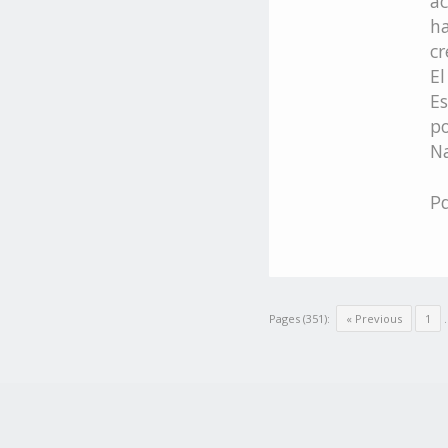
ac
ha
cr
El
Es
po
Na
P
Pages (351):
« Previous
1