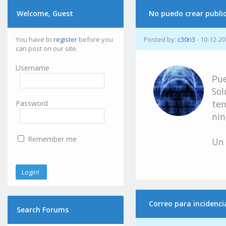
Welcome, Guest
No puedo crear public
You have to
register
before you
Posted by:
c30n3
- 10-12-20
can post on our site.
Username
Pue
Sol
ten
Password
nin
Remember me
Un 
Correo para incidenci
Search Forums