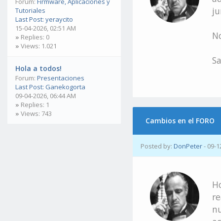
Forum:
Firmware, Aplicaciones y
j
Tutoriales
Last Post:
yeraycito
15-04-2026, 02:51 AM
No
»
Replies: 0
»
Views: 1.021
Sa
Hola a todos!
Forum:
Presentaciones
Last Post:
Ganekogorta
09-04-2026, 06:44 AM
»
Replies: 1
»
Views: 743
Cambios en el FORO
Posted by:
DonPeter
- 09-1
Ho
re
nu