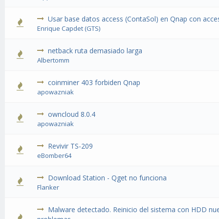
Usar base datos access (ContaSol) en Qnap con acces
Enrique Capdet (GTS)
netback ruta demasiado larga
Albertomm
coinminer 403 forbiden Qnap
apowazniak
owncloud 8.0.4
apowazniak
Revivir TS-209
eBomber64
Download Station - Qget no funciona
Flanker
Malware detectado. Reinicio del sistema con HDD nue