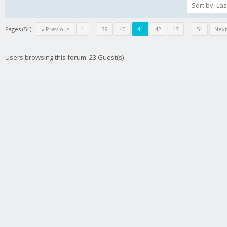
Pages (54):
« Previous
1
…
39
40
41
42
43
…
54
Next
Users browsing this forum: 23 Guest(s)