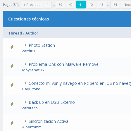
Pages (54):
« Previous
1
…
39
40
41
42
43
…
54
Next
Cuestiones técnicas
Thread
/
Author
Photo Station
cardiru
Problema Dns con Malware Remove
Moyranet06
Conecto mi vpn y navego en Pc pero en iOS no navega
Paquitoito
Back up en USB Externo
carataco
Sincronizacion Activa
Albertomm